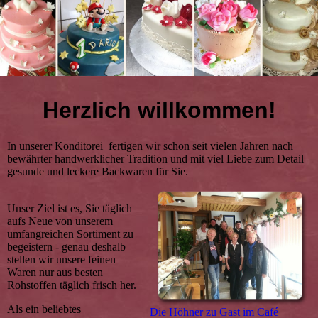
Herzlich willkommen!
In unserer Konditorei fertigen wir schon seit vielen Jahren nach
bewährter handwerklicher Tradition und mit viel Liebe zum Detail
gesunde und leckere Backwaren für Sie.
Unser Ziel ist es, Sie täglich
aufs Neue von unserem
umfangreichen Sortiment zu
begeistern - genau deshalb
stellen wir unsere feinen
Waren nur aus besten
Rohstoffen täglich frisch her.
Als ein beliebtes
Die Höhner zu Gast im Café