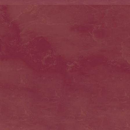
20160527_160131