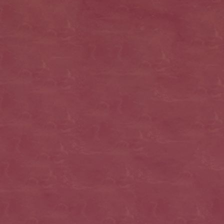
13179_570806619596810_1202618551_n