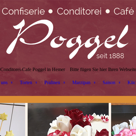
-Conditorei-Cafe Poggel in Hemer
Bitte fügen Sie hier Ihren Webseite
 uns
Torten
Pralinen
Marzipan
Saison
Küc